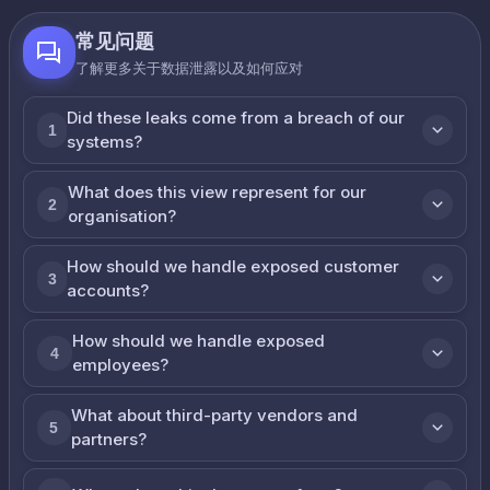
常见问题
了解更多关于数据泄露以及如何应对
Did these leaks come from a breach of our
1
systems?
What does this view represent for our
2
organisation?
How should we handle exposed customer
3
accounts?
How should we handle exposed
4
employees?
What about third-party vendors and
5
partners?