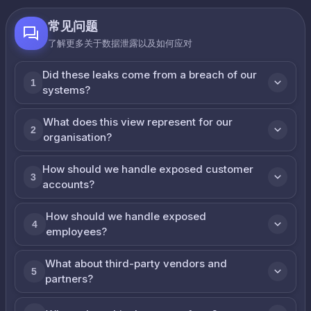
常见问题
了解更多关于数据泄露以及如何应对
Did these leaks come from a breach of our
1
systems?
What does this view represent for our
2
organisation?
How should we handle exposed customer
3
accounts?
How should we handle exposed
4
employees?
What about third-party vendors and
5
partners?