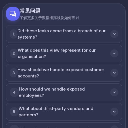
常见问题
了解更多关于数据泄露以及如何应对
Did these leaks come from a breach of our
1
systems?
What does this view represent for our
2
organisation?
How should we handle exposed customer
3
accounts?
How should we handle exposed
4
employees?
What about third-party vendors and
5
partners?