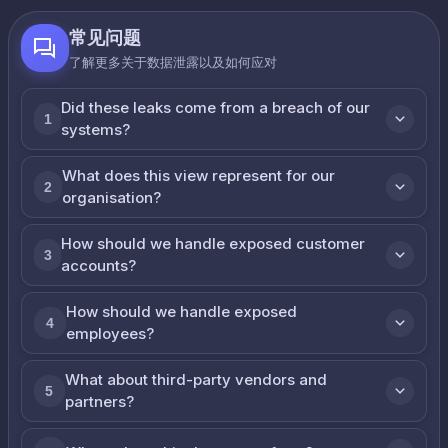
常见问题
了解更多关于数据泄露以及如何应对
Did these leaks come from a breach of our
1
systems?
What does this view represent for our
2
organisation?
How should we handle exposed customer
3
accounts?
How should we handle exposed
4
employees?
What about third-party vendors and
5
partners?