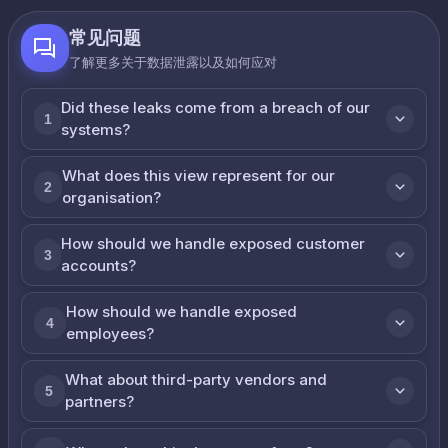
常见问题
了解更多关于数据泄露以及如何应对
Did these leaks come from a breach of our
1
systems?
What does this view represent for our
2
organisation?
How should we handle exposed customer
3
accounts?
How should we handle exposed
4
employees?
What about third-party vendors and
5
partners?