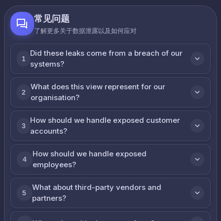
常见问题
了解更多关于数据泄露以及如何应对
Did these leaks come from a breach of our
1
systems?
What does this view represent for our
2
organisation?
How should we handle exposed customer
3
accounts?
How should we handle exposed
4
employees?
What about third-party vendors and
5
partners?