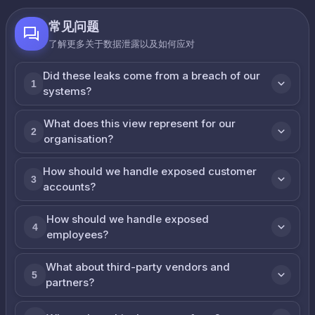
常见问题
了解更多关于数据泄露以及如何应对
Did these leaks come from a breach of our
1
systems?
What does this view represent for our
2
organisation?
How should we handle exposed customer
3
accounts?
How should we handle exposed
4
employees?
What about third-party vendors and
5
partners?