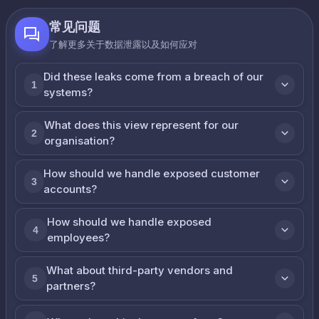
常见问题
了解更多关于数据泄露以及如何应对
Did these leaks come from a breach of our
1
systems?
What does this view represent for our
2
organisation?
How should we handle exposed customer
3
accounts?
How should we handle exposed
4
employees?
What about third-party vendors and
5
partners?