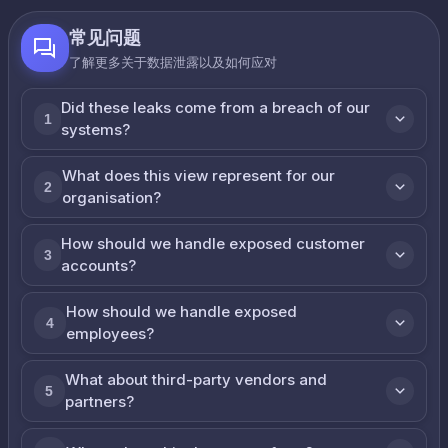
常见问题
了解更多关于数据泄露以及如何应对
Did these leaks come from a breach of our
1
systems?
What does this view represent for our
2
organisation?
How should we handle exposed customer
3
accounts?
How should we handle exposed
4
employees?
What about third-party vendors and
5
partners?