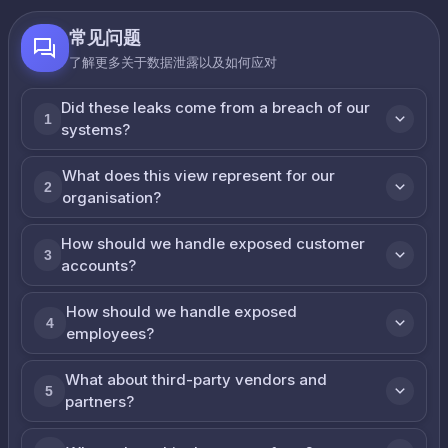
常见问题
了解更多关于数据泄露以及如何应对
Did these leaks come from a breach of our
1
systems?
What does this view represent for our
2
organisation?
How should we handle exposed customer
3
accounts?
How should we handle exposed
4
employees?
What about third-party vendors and
5
partners?