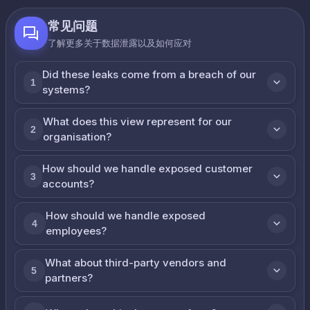
常见问题
了解更多关于数据泄露以及如何应对
Did these leaks come from a breach of our
1
systems?
What does this view represent for our
2
organisation?
How should we handle exposed customer
3
accounts?
How should we handle exposed
4
employees?
What about third-party vendors and
5
partners?