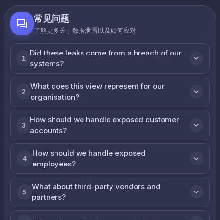
常见问题
了解更多关于数据泄露以及如何应对
Did these leaks come from a breach of our
1
systems?
What does this view represent for our
2
organisation?
How should we handle exposed customer
3
accounts?
How should we handle exposed
4
employees?
What about third-party vendors and
5
partners?