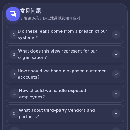
常见问题
了解更多关于数据泄露以及如何应对
Did these leaks come from a breach of our
1
systems?
What does this view represent for our
2
organisation?
How should we handle exposed customer
3
accounts?
How should we handle exposed
4
employees?
What about third-party vendors and
5
partners?