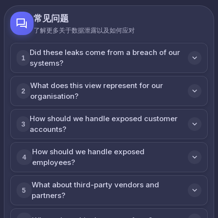
常见问题
了解更多关于数据泄露以及如何应对
Did these leaks come from a breach of our
1
systems?
What does this view represent for our
2
organisation?
How should we handle exposed customer
3
accounts?
How should we handle exposed
4
employees?
What about third-party vendors and
5
partners?