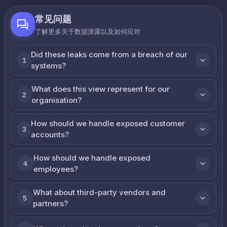
常见问题
了解更多关于数据泄露以及如何应对
Did these leaks come from a breach of our
1
systems?
What does this view represent for our
2
organisation?
How should we handle exposed customer
3
accounts?
How should we handle exposed
4
employees?
What about third-party vendors and
5
partners?