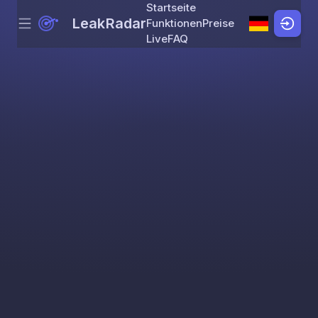
Startseite
LeakRadar
Funktionen
Preise
Menu
Skip to content
Live
FAQ