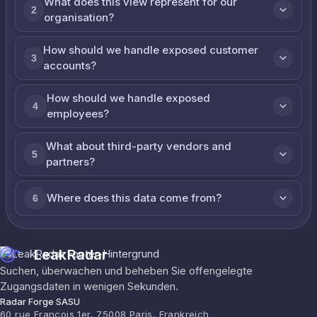
What does this view represent for our
2
organisation?
How should we handle exposed customer
3
accounts?
How should we handle exposed
4
employees?
What about third-party vendors and
5
partners?
Where does this data come from?
6
LeakRadar
Suchen, überwachen und beheben Sie offengelegte
Zugangsdaten in wenigen Sekunden.
Radar Forge SASU
60 rue François 1er, 75008 Paris, Frankreich