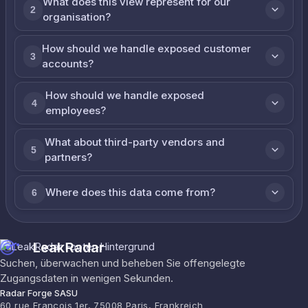
What does this view represent for our
2
organisation?
How should we handle exposed customer
3
accounts?
How should we handle exposed
4
employees?
What about third-party vendors and
5
partners?
Where does this data come from?
6
LeakRadar
Suchen, überwachen und beheben Sie offengelegte
Zugangsdaten in wenigen Sekunden.
Radar Forge SASU
60 rue François 1er, 75008 Paris, Frankreich