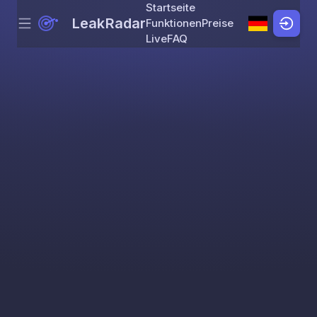
Startseite
LeakRadar
Funktionen
Preise
Menu
Skip to content
Live
FAQ