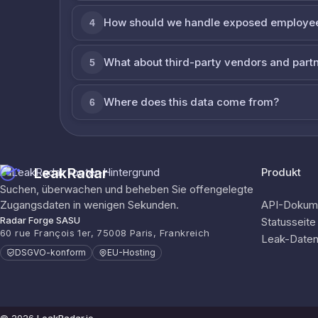
How should we handle exposed employe
4
What about third-party vendors and part
5
Where does this data come from?
6
LeakRadar
Produkt
Suchen, überwachen und beheben Sie offengelegte
Zugangsdaten in wenigen Sekunden.
API-Dokume
Radar Forge SASU
Statusseite
60 rue François 1er, 75008 Paris, Frankreich
Leak-Date
DSGVO-konform
EU-Hosting
© 2026
LeakRadar.io