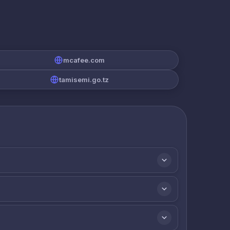
mcafee.com
tamisemi.go.tz