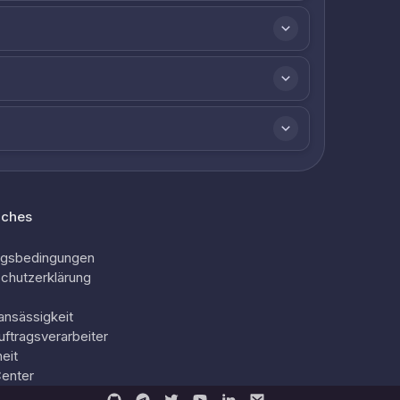
iches
ngsbedingungen
chutzerklärung
ansässigkeit
uftragsverarbeiter
eit
Center