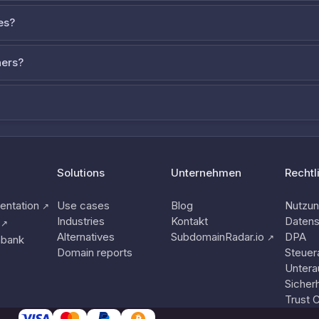
es?
ners?
Solutions
Unternehmen
Rechtl
ntation
Use cases
Blog
Nutzu
↗
Industries
Kontakt
Datens
↗
Alternatives
SubdomainRadar.io
DPA
↗
nbank
Domain reports
Steuer
Untera
Sicherh
Trust 