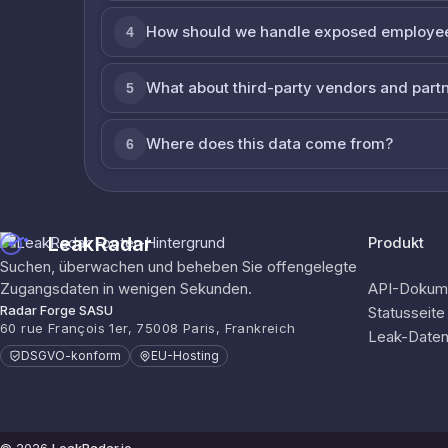
How should we handle exposed employe
4
What about third-party vendors and part
5
Where does this data come from?
6
LeakRadar
Produkt
Suchen, überwachen und beheben Sie offengelegte
Zugangsdaten in wenigen Sekunden.
API-Dokume
Radar Forge SASU
Statusseite
60 rue François 1er, 75008 Paris, Frankreich
Leak-Date
DSGVO-konform
EU-Hosting
© 2026
LeakRadar.io