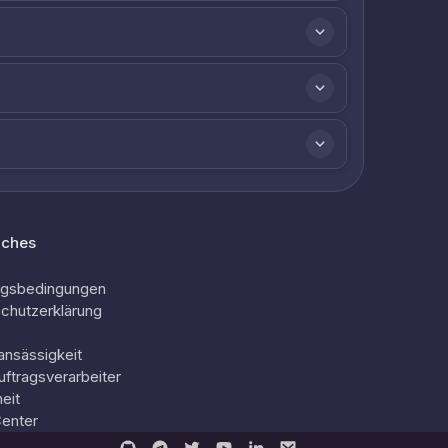
iches
ngsbedingungen
chutzerklärung
ansässigkeit
uftragsverarbeiter
eit
Center