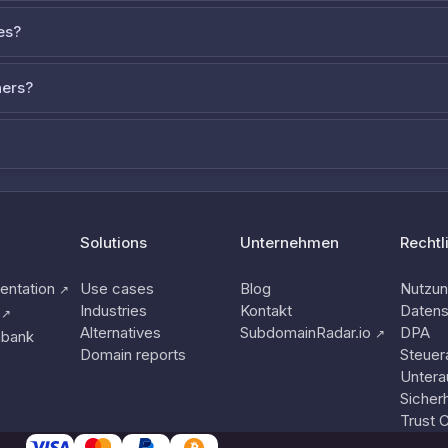
es?
ners?
Solutions
Unternehmen
Rechtl
ntation
Use cases
Blog
Nutzu
↗
Industries
Kontakt
Datens
↗
Alternatives
SubdomainRadar.io
DPA
↗
nbank
Domain reports
Steuer
Untera
Sicherh
Trust 