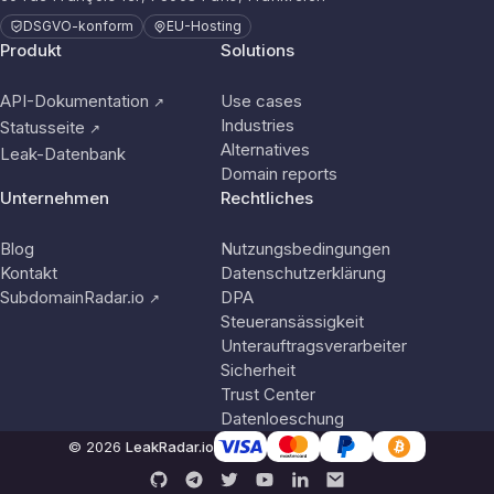
DSGVO-konform
EU-Hosting
Produkt
Solutions
API-Dokumentation
Use cases
↗
Industries
Statusseite
↗
Alternatives
Leak-Datenbank
Domain reports
Unternehmen
Rechtliches
Blog
Nutzungsbedingungen
Kontakt
Datenschutzerklärung
SubdomainRadar.io
DPA
↗
Steueransässigkeit
Unterauftragsverarbeiter
Sicherheit
Trust Center
Datenloeschung
© 2026
LeakRadar.io