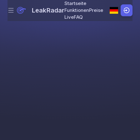
Startseite
LeakRadar
Funktionen
Preise
Menu
Skip to content
Live
FAQ