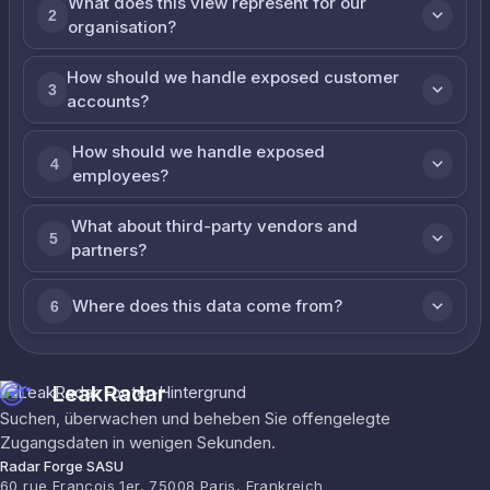
What does this view represent for our
2
organisation?
How should we handle exposed customer
3
accounts?
How should we handle exposed
4
employees?
What about third-party vendors and
5
partners?
Where does this data come from?
6
LeakRadar
Suchen, überwachen und beheben Sie offengelegte
Zugangsdaten in wenigen Sekunden.
Radar Forge SASU
60 rue François 1er, 75008 Paris, Frankreich