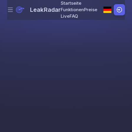
Startseite
LeakRadar
Funktionen
Preise
Menu
Skip to content
Live
FAQ