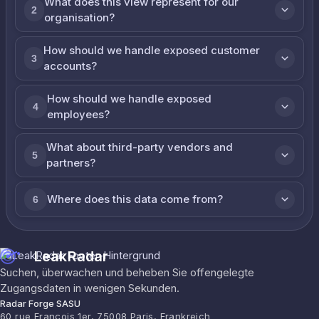
What does this view represent for our
2
organisation?
How should we handle exposed customer
3
accounts?
How should we handle exposed
4
employees?
What about third-party vendors and
5
partners?
Where does this data come from?
6
LeakRadar
Suchen, überwachen und beheben Sie offengelegte
Zugangsdaten in wenigen Sekunden.
Radar Forge SASU
60 rue François 1er, 75008 Paris, Frankreich