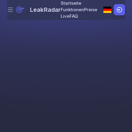
Startseite
LeakRadar
Funktionen
Preise
Menu
Skip to content
Live
FAQ