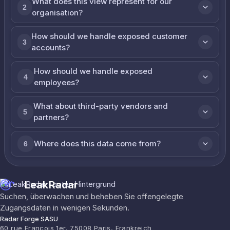
What does this view represent for our
2
organisation?
How should we handle exposed customer
3
accounts?
How should we handle exposed
4
employees?
What about third-party vendors and
5
partners?
Where does this data come from?
6
LeakRadar
Suchen, überwachen und beheben Sie offengelegte
Zugangsdaten in wenigen Sekunden.
Radar Forge SASU
60 rue François 1er, 75008 Paris, Frankreich