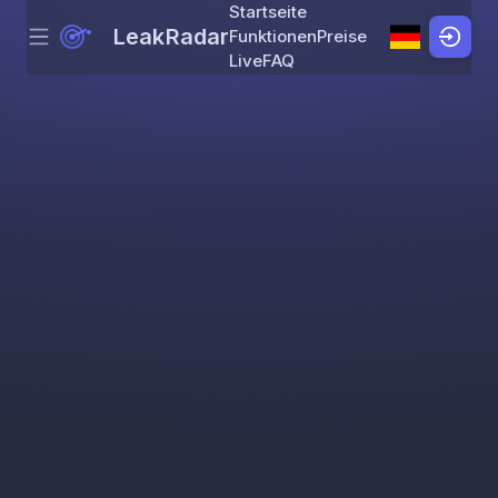
Startseite
LeakRadar
Funktionen
Preise
Menu
Skip to content
Live
FAQ