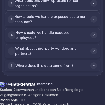
What does this view represent for our
2
organisation?
How should we handle exposed customer
3
accounts?
How should we handle exposed
4
employees?
What about third-party vendors and
5
partners?
Where does this data come from?
6
LeakRadar
Suchen, überwachen und beheben Sie offengelegte
Zugangsdaten in wenigen Sekunden.
Radar Forge SASU
60 rue François 1er, 75008 Paris, Frankreich