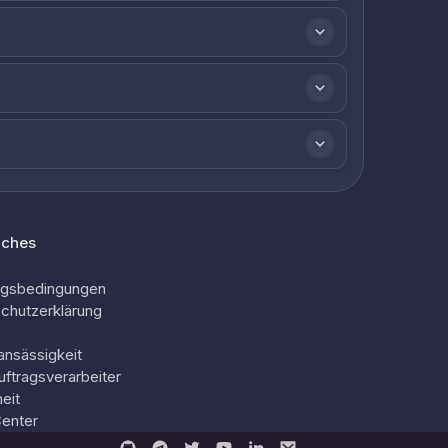
iches
ngsbedingungen
chutzerklärung
ansässigkeit
uftragsverarbeiter
eit
Center