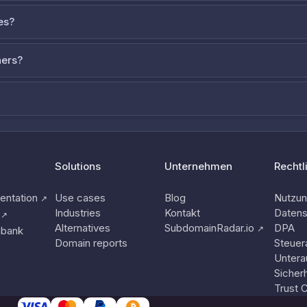
es?
ners?
Solutions
Unternehmen
Rechtl
ntation
Use cases
Blog
Nutzu
↗
Industries
Kontakt
Datens
↗
Alternatives
SubdomainRadar.io
DPA
↗
nbank
Domain reports
Steuer
Untera
Sicherh
Trust 