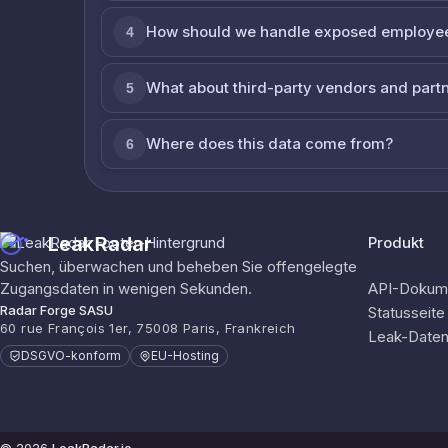
How should we handle exposed employe
4
What about third-party vendors and part
5
Where does this data come from?
6
LeakRadar
Produkt
Suchen, überwachen und beheben Sie offengelegte
Zugangsdaten in wenigen Sekunden.
API-Dokume
Radar Forge SASU
Statusseite
60 rue François 1er, 75008 Paris, Frankreich
Leak-Date
DSGVO-konform
EU-Hosting
© 2026
LeakRadar.io