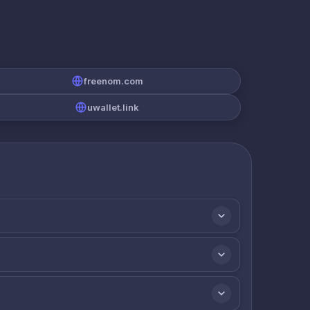
freenom.com
uwallet.link