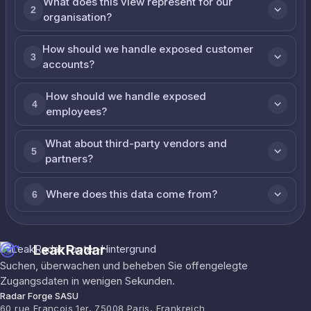
What does this view represent for our
2
organisation?
How should we handle exposed customer
3
accounts?
How should we handle exposed
4
employees?
What about third-party vendors and
5
partners?
Where does this data come from?
6
LeakRadar
Suchen, überwachen und beheben Sie offengelegte
Zugangsdaten in wenigen Sekunden.
Radar Forge SASU
60 rue François 1er, 75008 Paris, Frankreich