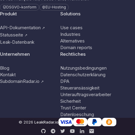
DSGVO-konform
EU-Hosting
Produkt
Solutions
API-Dokumentation
Use cases
↗
Industries
Statusseite
↗
Alternatives
Leak-Datenbank
Domain reports
Unternehmen
Rechtliches
Blog
Nutzungsbedingungen
Kontakt
Datenschutzerklärung
SubdomainRadar.io
DPA
↗
Steueransässigkeit
Unterauftragsverarbeiter
Sicherheit
Trust Center
Datenloeschung
© 2026
LeakRadar.io