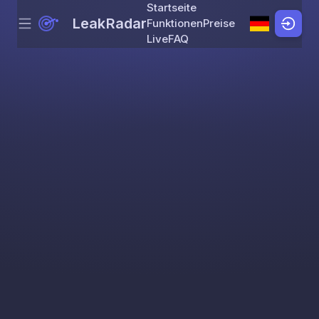
Startseite
LeakRadar
Funktionen
Preise
Menu
Skip to content
Live
FAQ