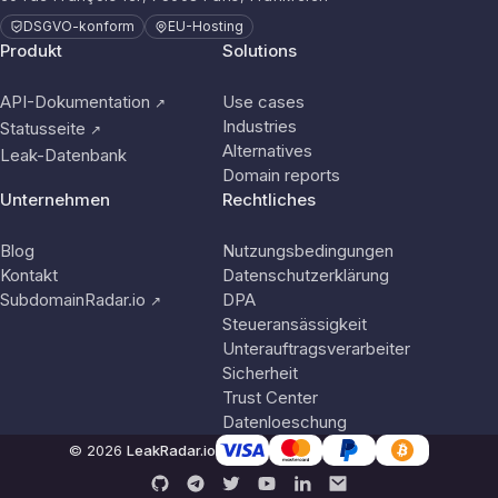
DSGVO-konform
EU-Hosting
Produkt
Solutions
API-Dokumentation
Use cases
↗
Industries
Statusseite
↗
Alternatives
Leak-Datenbank
Domain reports
Unternehmen
Rechtliches
Blog
Nutzungsbedingungen
Kontakt
Datenschutzerklärung
SubdomainRadar.io
DPA
↗
Steueransässigkeit
Unterauftragsverarbeiter
Sicherheit
Trust Center
Datenloeschung
© 2026
LeakRadar.io