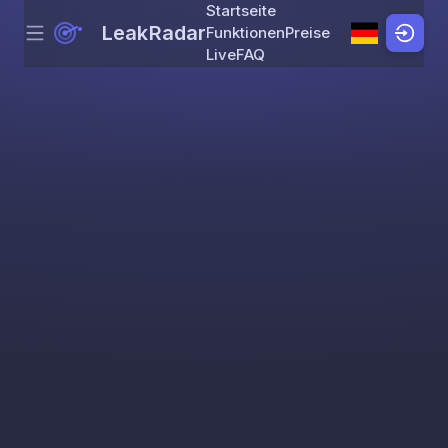
Startseite
LeakRadar
Funktionen
Preise
Menu
Skip to content
Live
FAQ