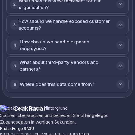
What does this view represent for our
2
organisation?
How should we handle exposed customer
3
accounts?
How should we handle exposed
4
employees?
What about third-party vendors and
5
partners?
Where does this data come from?
6
LeakRadar
Suchen, überwachen und beheben Sie offengelegte
Zugangsdaten in wenigen Sekunden.
Radar Forge SASU
60 rue François 1er, 75008 Paris, Frankreich