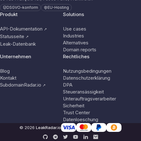
DSGVO-konform
EU-Hosting
Produkt
Solutions
API-Dokumentation
Use cases
↗
Industries
Statusseite
↗
Alternatives
Leak-Datenbank
Domain reports
Unternehmen
Rechtliches
Blog
Nutzungsbedingungen
Kontakt
Datenschutzerklärung
SubdomainRadar.io
DPA
↗
Steueransässigkeit
Unterauftragsverarbeiter
Sicherheit
Trust Center
Datenloeschung
© 2026
LeakRadar.io