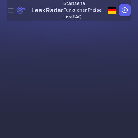
Startseite
LeakRadar
Funktionen
Preise
Menu
Skip to content
Live
FAQ