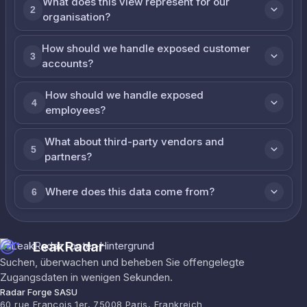
What does this view represent for our
2
organisation?
How should we handle exposed customer
3
accounts?
How should we handle exposed
4
employees?
What about third-party vendors and
5
partners?
Where does this data come from?
6
LeakRadar
Suchen, überwachen und beheben Sie offengelegte
Zugangsdaten in wenigen Sekunden.
Radar Forge SASU
60 rue François 1er, 75008 Paris, Frankreich