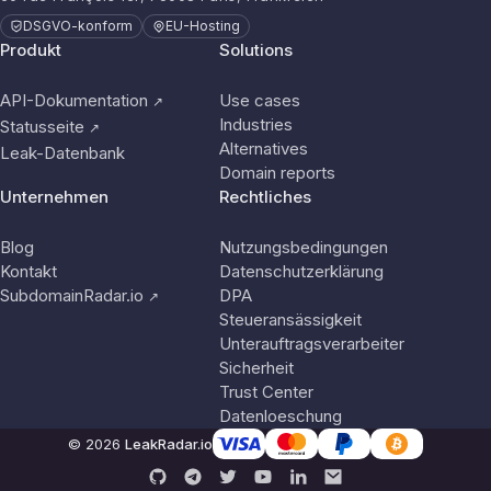
DSGVO-konform
EU-Hosting
Produkt
Solutions
API-Dokumentation
Use cases
↗
Industries
Statusseite
↗
Alternatives
Leak-Datenbank
Domain reports
Unternehmen
Rechtliches
Blog
Nutzungsbedingungen
Kontakt
Datenschutzerklärung
SubdomainRadar.io
DPA
↗
Steueransässigkeit
Unterauftragsverarbeiter
Sicherheit
Trust Center
Datenloeschung
© 2026
LeakRadar.io