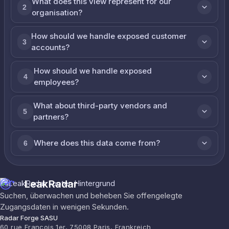
What does this view represent for our
2
organisation?
How should we handle exposed customer
3
accounts?
How should we handle exposed
4
employees?
What about third-party vendors and
5
partners?
Where does this data come from?
6
LeakRadar
Suchen, überwachen und beheben Sie offengelegte
Zugangsdaten in wenigen Sekunden.
Radar Forge SASU
60 rue François 1er, 75008 Paris, Frankreich