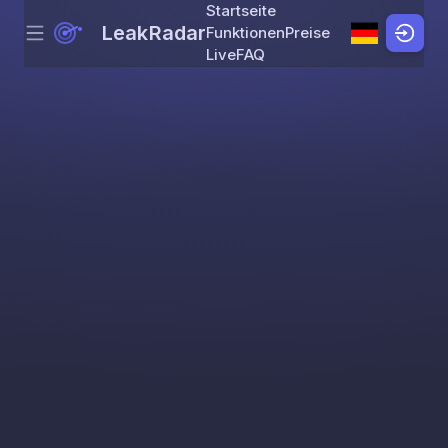
Startseite
LeakRadar
Funktionen
Preise
Menu
Skip to content
Live
FAQ