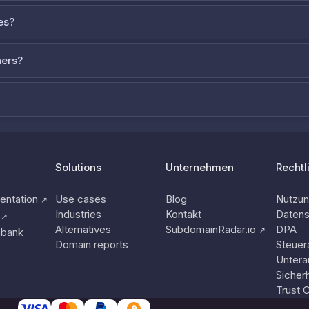
es?
ners?
Solutions
Unternehmen
Rechtl
ntation
Use cases
Blog
Nutzu
↗
Industries
Kontakt
Datens
↗
Alternatives
SubdomainRadar.io
DPA
↗
nbank
Domain reports
Steuer
Untera
Sicherh
Trust 