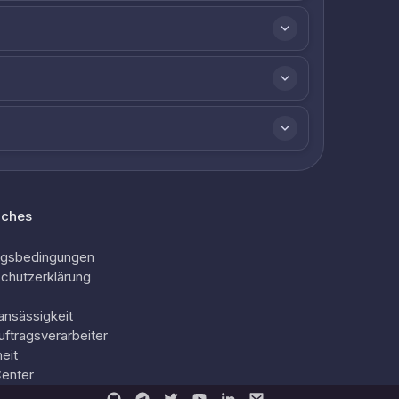
iches
ngsbedingungen
chutzerklärung
ansässigkeit
uftragsverarbeiter
eit
Center