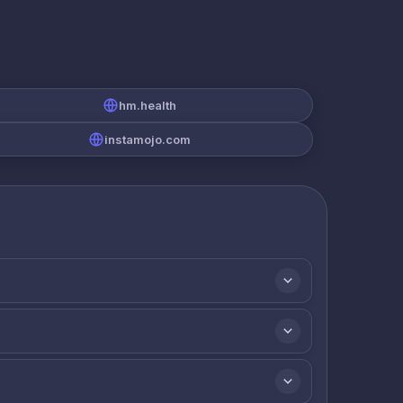
hm.health
instamojo.com