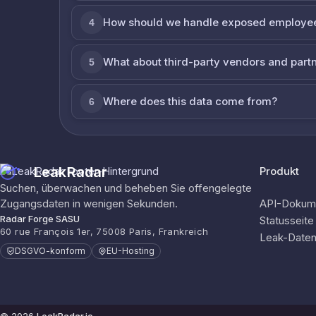
How should we handle exposed employe
4
What about third-party vendors and part
5
Where does this data come from?
6
LeakRadar
Produkt
Suchen, überwachen und beheben Sie offengelegte
Zugangsdaten in wenigen Sekunden.
API-Dokume
Radar Forge SASU
Statusseite
60 rue François 1er, 75008 Paris, Frankreich
Leak-Date
DSGVO-konform
EU-Hosting
© 2026
LeakRadar.io