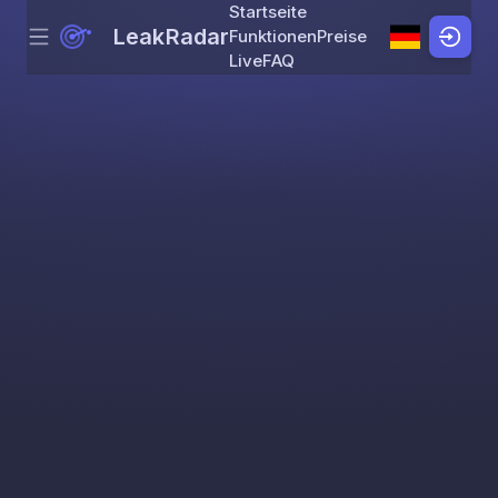
Startseite
LeakRadar
Funktionen
Preise
Menu
Skip to content
Live
FAQ