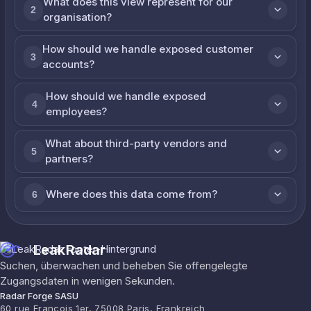
What does this view represent for our
2
organisation?
How should we handle exposed customer
3
accounts?
How should we handle exposed
4
employees?
What about third-party vendors and
5
partners?
Where does this data come from?
6
LeakRadar
Suchen, überwachen und beheben Sie offengelegte
Zugangsdaten in wenigen Sekunden.
Radar Forge SASU
60 rue François 1er, 75008 Paris, Frankreich