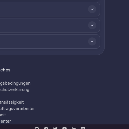
iches
ngsbedingungen
chutzerklärung
ansässigkeit
uftragsverarbeiter
eit
Center