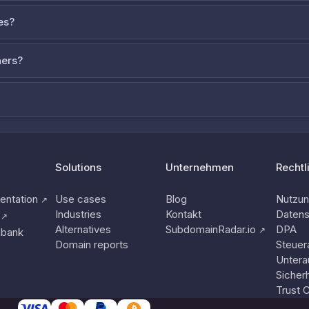
es?
ners?
Solutions
Unternehmen
Rechtl
ntation
Use cases
Blog
Nutzu
↗
Industries
Kontakt
Datens
↗
Alternatives
SubdomainRadar.io
DPA
↗
nbank
Domain reports
Steuer
Untera
Sicherh
Trust 