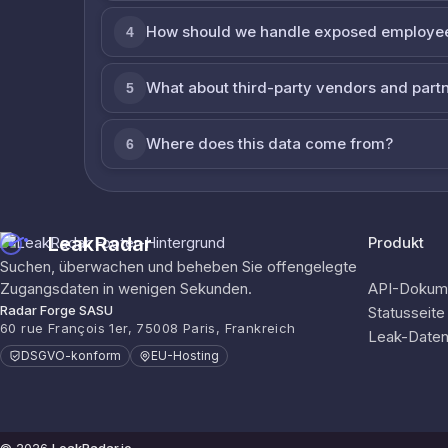
How should we handle exposed employe
4
What about third-party vendors and part
5
Where does this data come from?
6
LeakRadar
Produkt
Suchen, überwachen und beheben Sie offengelegte
Zugangsdaten in wenigen Sekunden.
API-Dokume
Radar Forge SASU
Statusseite
60 rue François 1er, 75008 Paris, Frankreich
Leak-Date
DSGVO-konform
EU-Hosting
© 2026
LeakRadar.io