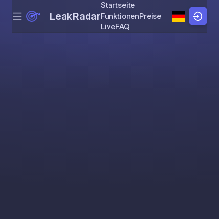
Startseite
LeakRadar
Funktionen
Preise
Menu
Skip to content
Live
FAQ