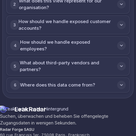
What does this view represent for our
2
organisation?
How should we handle exposed customer
3
accounts?
How should we handle exposed
4
employees?
What about third-party vendors and
5
partners?
Where does this data come from?
6
LeakRadar
Suchen, überwachen und beheben Sie offengelegte
Zugangsdaten in wenigen Sekunden.
Radar Forge SASU
60 rue François 1er, 75008 Paris, Frankreich