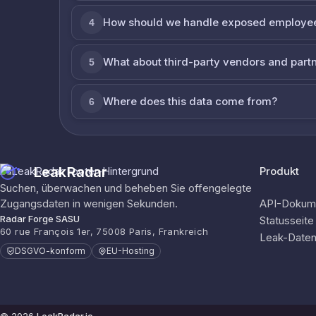
How should we handle exposed employe
4
What about third-party vendors and part
5
Where does this data come from?
6
LeakRadar
Produkt
Suchen, überwachen und beheben Sie offengelegte
Zugangsdaten in wenigen Sekunden.
API-Dokume
Radar Forge SASU
Statusseite
60 rue François 1er, 75008 Paris, Frankreich
Leak-Date
DSGVO-konform
EU-Hosting
© 2026
LeakRadar.io