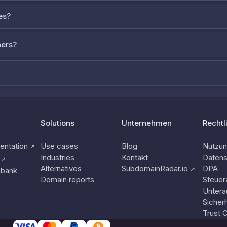
es?
ners?
Solutions
Unternehmen
Rechtl
ntation
Use cases
Blog
Nutzu
↗
Industries
Kontakt
Datens
↗
Alternatives
SubdomainRadar.io
DPA
↗
nbank
Domain reports
Steuer
Untera
Sicherh
Trust 