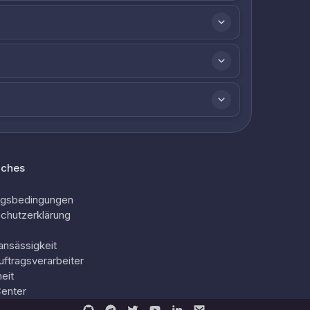
iches
ngsbedingungen
chutzerklärung
ansässigkeit
uftragsverarbeiter
eit
Center