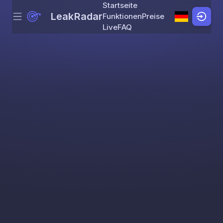
Startseite
LeakRadar
Funktionen
Preise
Menu
Skip to content
Live
FAQ