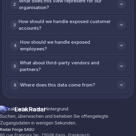
What does this view represent for our
2
organisation?
How should we handle exposed customer
3
accounts?
How should we handle exposed
4
employees?
What about third-party vendors and
5
partners?
Where does this data come from?
6
LeakRadar
Suchen, überwachen und beheben Sie offengelegte
Zugangsdaten in wenigen Sekunden.
Radar Forge SASU
60 rue François 1er, 75008 Paris, Frankreich