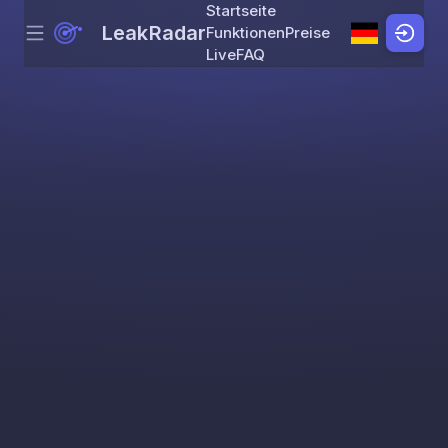
Startseite
LeakRadar
Funktionen
Preise
Menu
Skip to content
Live
FAQ