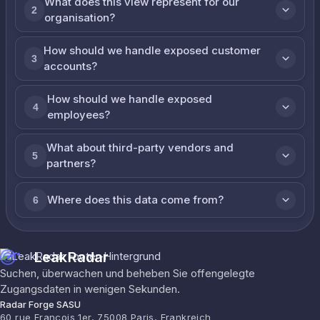
What does this view represent for our
2
organisation?
How should we handle exposed customer
3
accounts?
How should we handle exposed
4
employees?
What about third-party vendors and
5
partners?
Where does this data come from?
6
LeakRadar
Suchen, überwachen und beheben Sie offengelegte
Zugangsdaten in wenigen Sekunden.
Radar Forge SASU
60 rue François 1er, 75008 Paris, Frankreich