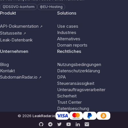
DSGVO-konform
EU-Hosting
Produkt
Solutions
API-Dokumentation
Use cases
↗
Industries
Statusseite
↗
Alternatives
Leak-Datenbank
Domain reports
Unternehmen
Rechtliches
Blog
Nutzungsbedingungen
Kontakt
Datenschutzerklärung
SubdomainRadar.io
DPA
↗
Steueransässigkeit
Unterauftragsverarbeiter
Sicherheit
Trust Center
Datenloeschung
© 2026
LeakRadar.io