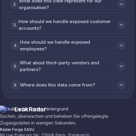
What does this view represent for our
2
organisation?
How should we handle exposed customer
3
accounts?
How should we handle exposed
4
employees?
What about third-party vendors and
5
partners?
Where does this data come from?
6
LeakRadar
Suchen, überwachen und beheben Sie offengelegte
Zugangsdaten in wenigen Sekunden.
Radar Forge SASU
60 rue François 1er, 75008 Paris, Frankreich