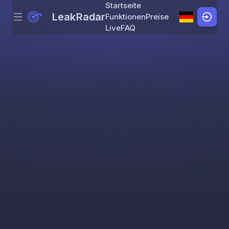
Startseite
LeakRadar
Funktionen
Preise
Menu
Skip to content
Live
FAQ