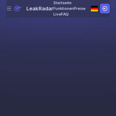
Startseite
LeakRadar
Funktionen
Preise
Menu
Skip to content
Live
FAQ