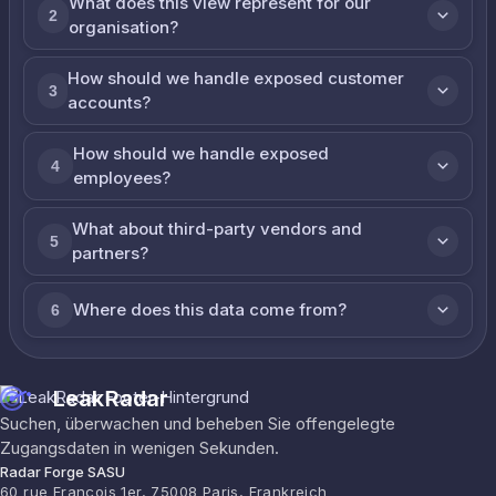
What does this view represent for our
2
organisation?
How should we handle exposed customer
3
accounts?
How should we handle exposed
4
employees?
What about third-party vendors and
5
partners?
Where does this data come from?
6
LeakRadar
Suchen, überwachen und beheben Sie offengelegte
Zugangsdaten in wenigen Sekunden.
Radar Forge SASU
60 rue François 1er, 75008 Paris, Frankreich