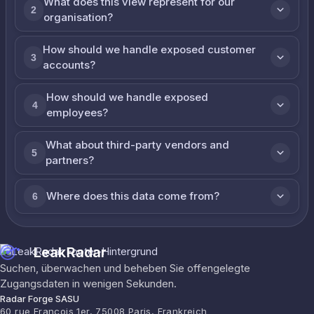
What does this view represent for our
2
organisation?
How should we handle exposed customer
3
accounts?
How should we handle exposed
4
employees?
What about third-party vendors and
5
partners?
Where does this data come from?
6
LeakRadar
Suchen, überwachen und beheben Sie offengelegte
Zugangsdaten in wenigen Sekunden.
Radar Forge SASU
60 rue François 1er, 75008 Paris, Frankreich