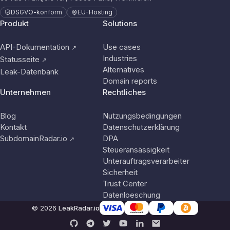
DSGVO-konform
EU-Hosting
Produkt
Solutions
API-Dokumentation
Use cases
↗
Industries
Statusseite
↗
Alternatives
Leak-Datenbank
Domain reports
Unternehmen
Rechtliches
Blog
Nutzungsbedingungen
Kontakt
Datenschutzerklärung
SubdomainRadar.io
DPA
↗
Steueransässigkeit
Unterauftragsverarbeiter
Sicherheit
Trust Center
Datenloeschung
© 2026
LeakRadar.io