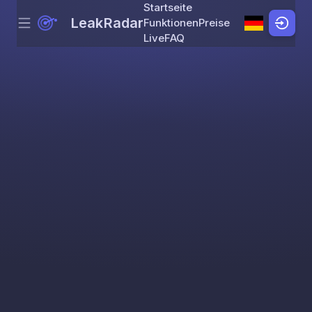
Startseite
LeakRadar
Funktionen
Preise
Menu
Skip to content
Live
FAQ