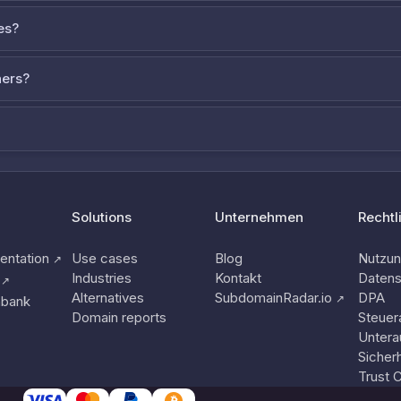
es?
ners?
Solutions
Unternehmen
Rechtl
ntation
Use cases
Blog
Nutzu
↗
Industries
Kontakt
Datens
↗
Alternatives
SubdomainRadar.io
DPA
↗
nbank
Domain reports
Steuer
Untera
Sicherh
Trust 