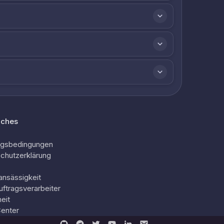
iches
ngsbedingungen
chutzerklärung
ansässigkeit
uftragsverarbeiter
eit
Center