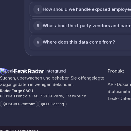
How should we handle exposed employe
4
What about third-party vendors and part
5
Where does this data come from?
6
LeakRadar
Produkt
Suchen, überwachen und beheben Sie offengelegte
Zugangsdaten in wenigen Sekunden.
API-Dokume
Radar Forge SASU
Statusseite
60 rue François 1er, 75008 Paris, Frankreich
Leak-Date
DSGVO-konform
EU-Hosting
© 2026
LeakRadar.io