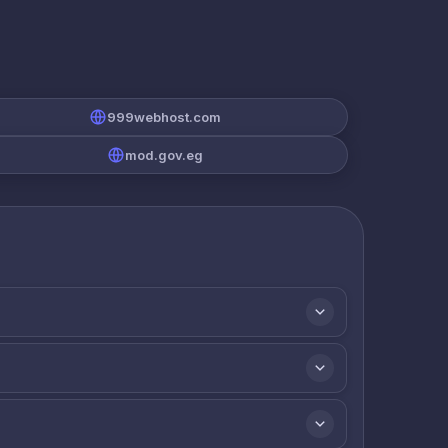
999webhost.com
mod.gov.eg