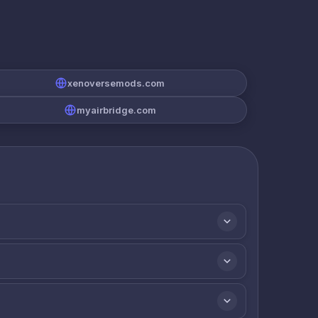
xenoversemods.com
myairbridge.com