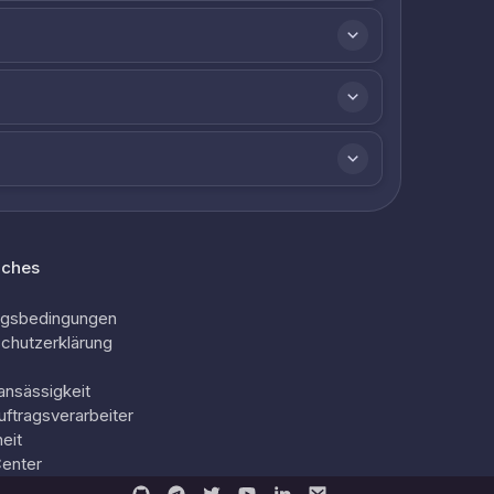
iches
ngsbedingungen
chutzerklärung
ansässigkeit
uftragsverarbeiter
eit
Center