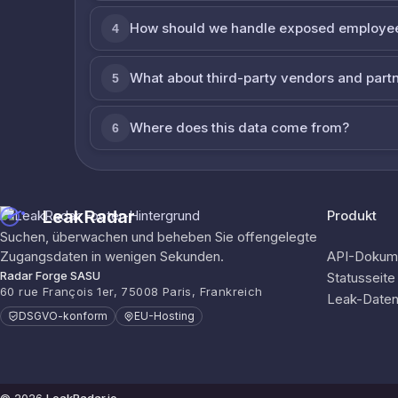
How should we handle exposed employe
4
What about third-party vendors and part
5
Where does this data come from?
6
LeakRadar
Produkt
Suchen, überwachen und beheben Sie offengelegte
Zugangsdaten in wenigen Sekunden.
API-Dokume
Radar Forge SASU
Statusseite
60 rue François 1er, 75008 Paris, Frankreich
Leak-Date
DSGVO-konform
EU-Hosting
© 2026
LeakRadar.io