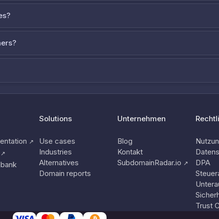
es?
ners?
Solutions
Unternehmen
Rechtl
ntation
Use cases
Blog
Nutzu
↗
Industries
Kontakt
Datens
↗
Alternatives
SubdomainRadar.io
DPA
↗
nbank
Domain reports
Steuer
Untera
Sicherh
Trust 