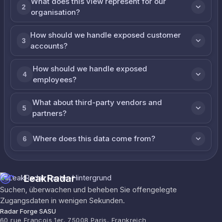
What does this view represent for our
2
organisation?
How should we handle exposed customer
3
accounts?
How should we handle exposed
4
employees?
What about third-party vendors and
5
partners?
Where does this data come from?
6
LeakRadar
Suchen, überwachen und beheben Sie offengelegte
Zugangsdaten in wenigen Sekunden.
Radar Forge SASU
60 rue François 1er, 75008 Paris, Frankreich