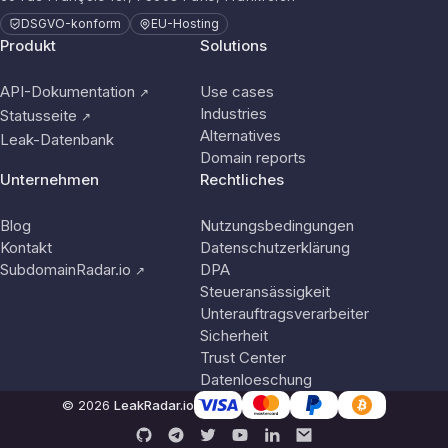
DSGVO-konform
EU-Hosting
Produkt
Solutions
API-Dokumentation
Use cases
↗
Industries
Statusseite
↗
Alternatives
Leak-Datenbank
Domain reports
Unternehmen
Rechtliches
Blog
Nutzungsbedingungen
Kontakt
Datenschutzerklärung
SubdomainRadar.io
DPA
↗
Steueransässigkeit
Unterauftragsverarbeiter
Sicherheit
Trust Center
Datenloeschung
© 2026
LeakRadar.io