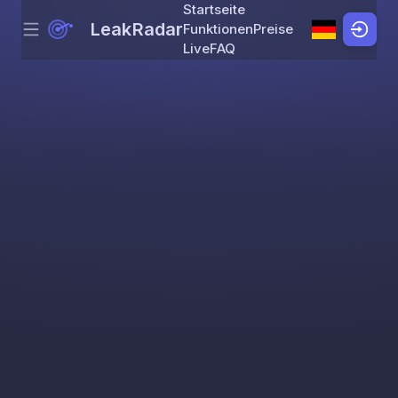
Startseite
LeakRadar
Funktionen
Preise
Menu
Skip to content
Live
FAQ