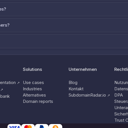
es?
ners?
Solutions
Unternehmen
Rechtl
ntation
Use cases
Blog
Nutzu
↗
Industries
Kontakt
Datens
↗
Alternatives
SubdomainRadar.io
DPA
↗
nbank
Domain reports
Steuer
Untera
Sicherh
Trust 