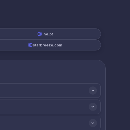
ine.pt
starbreeze.com