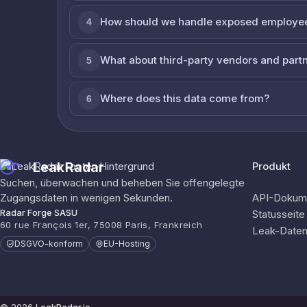
How should we handle exposed employe
4
What about third-party vendors and part
5
Where does this data come from?
6
LeakRadar
Produkt
Suchen, überwachen und beheben Sie offengelegte
Zugangsdaten in wenigen Sekunden.
API-Dokume
Radar Forge SASU
Statusseite
60 rue François 1er, 75008 Paris, Frankreich
Leak-Date
DSGVO-konform
EU-Hosting
© 2026
LeakRadar.io