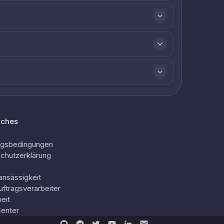
iches
ngsbedingungen
chutzerklärung
ansässigkeit
uftragsverarbeiter
eit
Center