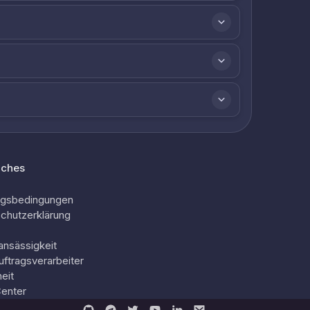
iches
ngsbedingungen
chutzerklärung
ansässigkeit
uftragsverarbeiter
eit
Center