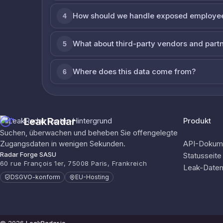
How should we handle exposed employe
4
What about third-party vendors and part
5
Where does this data come from?
6
LeakRadar
Produkt
Suchen, überwachen und beheben Sie offengelegte
Zugangsdaten in wenigen Sekunden.
API-Dokume
Radar Forge SASU
Statusseite
60 rue François 1er, 75008 Paris, Frankreich
Leak-Date
DSGVO-konform
EU-Hosting
© 2026
LeakRadar.io