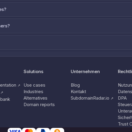
es?
ners?
Solutions
Unternehmen
Rechtl
ntation
Use cases
Blog
Nutzu
↗
Industries
Kontakt
Datens
↗
Alternatives
SubdomainRadar.io
DPA
↗
nbank
Domain reports
Steuer
Untera
Sicherh
Trust 