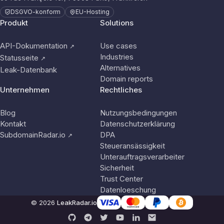
DSGVO-konform
EU-Hosting
Produkt
Solutions
API-Dokumentation
Use cases
↗
Industries
Statusseite
↗
Alternatives
Leak-Datenbank
Domain reports
Unternehmen
Rechtliches
Blog
Nutzungsbedingungen
Kontakt
Datenschutzerklärung
SubdomainRadar.io
DPA
↗
Steueransässigkeit
Unterauftragsverarbeiter
Sicherheit
Trust Center
Datenloeschung
© 2026
LeakRadar.io