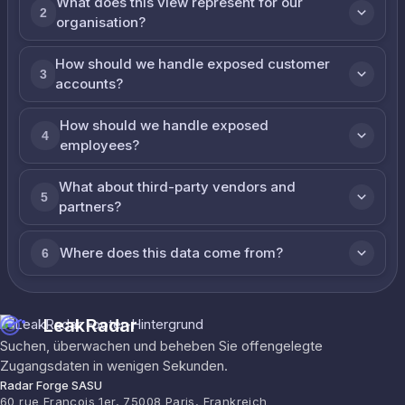
What does this view represent for our
2
organisation?
How should we handle exposed customer
3
accounts?
How should we handle exposed
4
employees?
What about third-party vendors and
5
partners?
Where does this data come from?
6
LeakRadar
Suchen, überwachen und beheben Sie offengelegte
Zugangsdaten in wenigen Sekunden.
Radar Forge SASU
60 rue François 1er, 75008 Paris, Frankreich