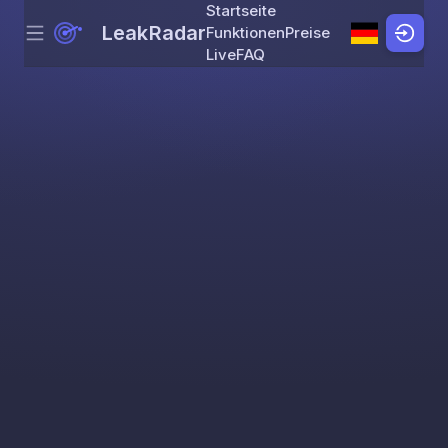
Startseite
LeakRadar
Funktionen
Preise
Menu
Skip to content
Live
FAQ