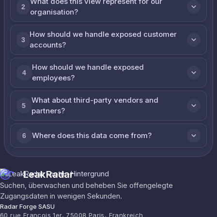
What does this view represent for our
2
organisation?
How should we handle exposed customer
3
accounts?
How should we handle exposed
4
employees?
What about third-party vendors and
5
partners?
Where does this data come from?
6
LeakRadar
Suchen, überwachen und beheben Sie offengelegte
Zugangsdaten in wenigen Sekunden.
Radar Forge SASU
60 rue François 1er, 75008 Paris, Frankreich