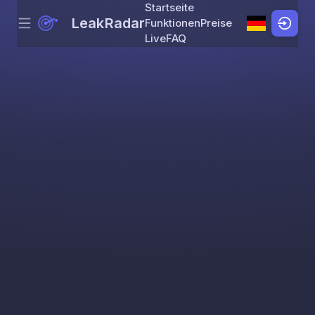
Startseite
LeakRadar
Funktionen
Preise
Menu
Skip to content
Live
FAQ