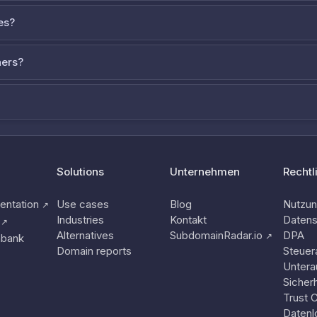
es?
ners?
Solutions
Unternehmen
Rechtl
ntation
Use cases
Blog
Nutzu
↗
Industries
Kontakt
Datens
↗
Alternatives
SubdomainRadar.io
DPA
↗
nbank
Domain reports
Steuer
Untera
Sicherh
Trust 
Datenl