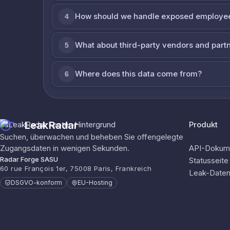
How should we handle exposed employe
4
What about third-party vendors and part
5
Where does this data come from?
6
LeakRadar
Produkt
Suchen, überwachen und beheben Sie offengelegte
Zugangsdaten in wenigen Sekunden.
API-Dokume
Radar Forge SASU
Statusseite
60 rue François 1er, 75008 Paris, Frankreich
Leak-Date
DSGVO-konform
EU-Hosting