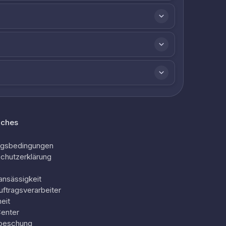
iches
ngsbedingungen
chutzerklärung
ansässigkeit
uftragsverarbeiter
eit
Center
oeschung