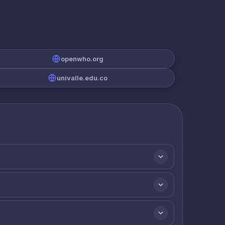
openwho.org
univalle.edu.co