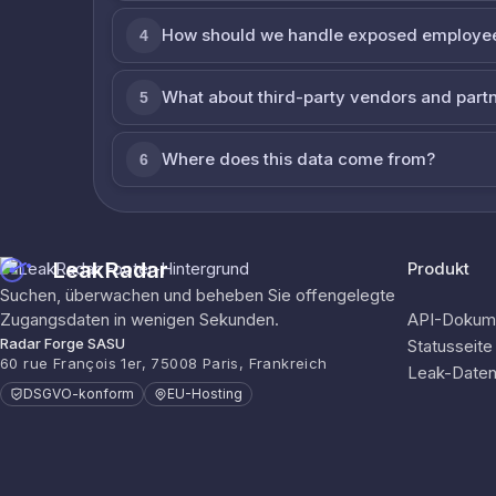
How should we handle exposed employe
4
What about third-party vendors and part
5
Where does this data come from?
6
LeakRadar
Produkt
Suchen, überwachen und beheben Sie offengelegte
Zugangsdaten in wenigen Sekunden.
API-Dokume
Radar Forge SASU
Statusseite
60 rue François 1er, 75008 Paris, Frankreich
Leak-Date
DSGVO-konform
EU-Hosting