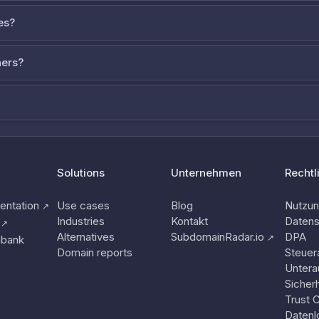
es?
ners?
Solutions
Unternehmen
Rechtl
ntation
Use cases
Blog
Nutzu
↗
Industries
Kontakt
Datens
↗
Alternatives
SubdomainRadar.io
DPA
↗
nbank
Domain reports
Steuer
Untera
Sicherh
Trust 
Datenl