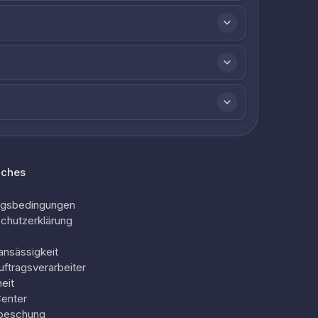
iches
ngsbedingungen
chutzerklärung
ansässigkeit
uftragsverarbeiter
eit
Center
oeschung