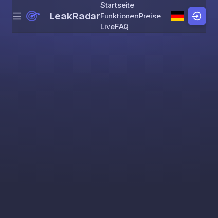
Startseite
LeakRadar
Funktionen
Preise
Menu
Skip to content
Live
FAQ