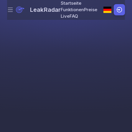
Startseite
LeakRadar
Funktionen
Preise
Menu
Skip to content
Live
FAQ