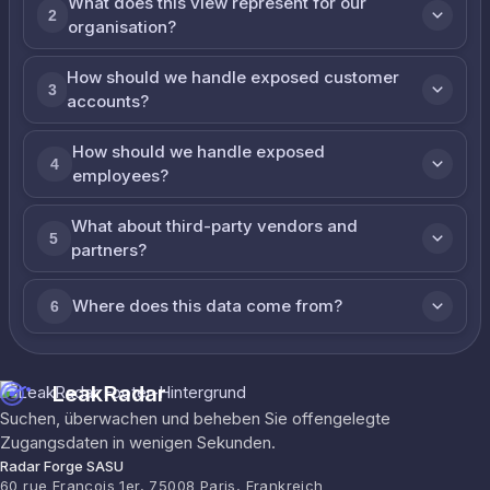
What does this view represent for our
2
organisation?
How should we handle exposed customer
3
accounts?
How should we handle exposed
4
employees?
What about third-party vendors and
5
partners?
Where does this data come from?
6
LeakRadar
Suchen, überwachen und beheben Sie offengelegte
Zugangsdaten in wenigen Sekunden.
Radar Forge SASU
60 rue François 1er, 75008 Paris, Frankreich