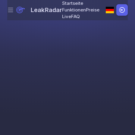
Startseite
LeakRadar
Funktionen
Preise
Menu
Skip to content
Live
FAQ