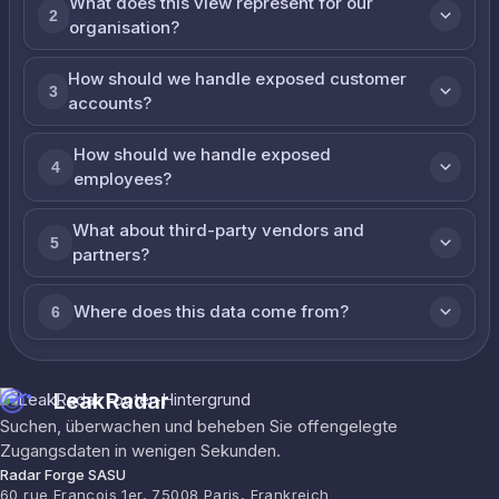
What does this view represent for our
2
organisation?
How should we handle exposed customer
3
accounts?
How should we handle exposed
4
employees?
What about third-party vendors and
5
partners?
Where does this data come from?
6
LeakRadar
Suchen, überwachen und beheben Sie offengelegte
Zugangsdaten in wenigen Sekunden.
Radar Forge SASU
60 rue François 1er, 75008 Paris, Frankreich