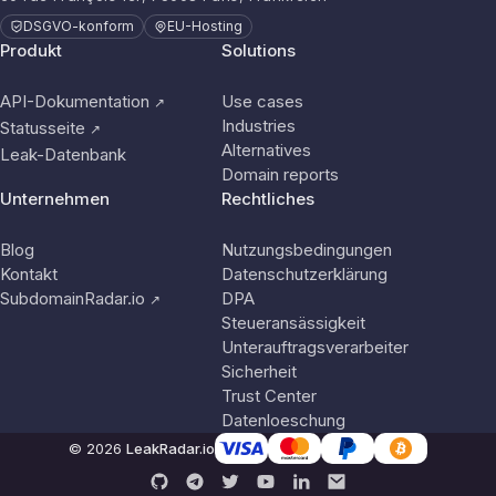
DSGVO-konform
EU-Hosting
Produkt
Solutions
API-Dokumentation
Use cases
↗
Industries
Statusseite
↗
Alternatives
Leak-Datenbank
Domain reports
Unternehmen
Rechtliches
Blog
Nutzungsbedingungen
Kontakt
Datenschutzerklärung
SubdomainRadar.io
DPA
↗
Steueransässigkeit
Unterauftragsverarbeiter
Sicherheit
Trust Center
Datenloeschung
© 2026
LeakRadar.io